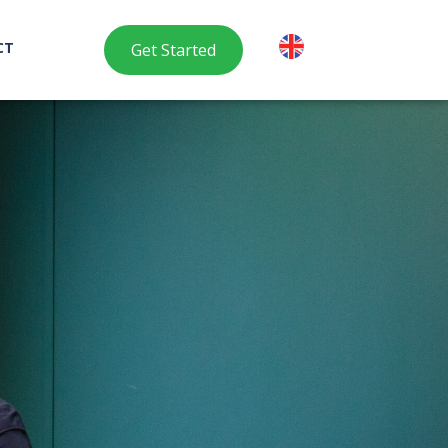
CT
Get Started