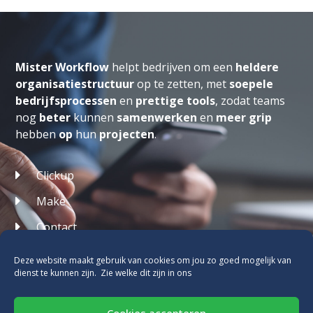
Mister Workflow
helpt bedrijven om een
heldere
organisatiestructuur
op te zetten, met
soepele
bedrijfsprocessen
en
prettige tools
, zodat teams
nog
beter
kunnen
samenwerken
en
meer grip
hebben
op
hun
projecten
.
Clickup
Make
Contact
Privacyverklaring
Deze website maakt gebruik van cookies om jou zo goed mogelijk van
dienst te kunnen zijn. Zie welke dit zijn in ons
Algemene Voorwaarden
Cookiebeleid
Cookies accepteren